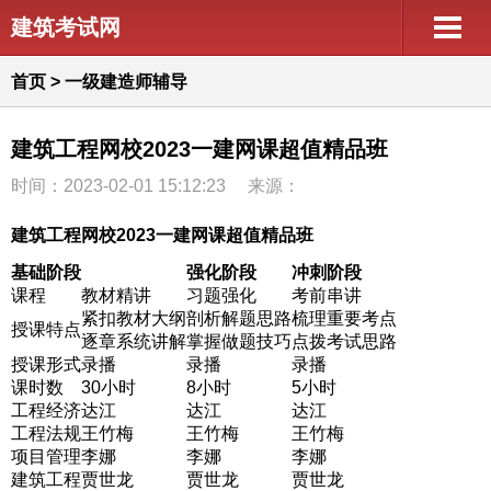
建筑考试网
首页
>
一级建造师辅导
建筑工程网校2023一建网课超值精品班
时间：2023-02-01 15:12:23
来源：
建筑工程网校
2023一建网课超值精品班
基础阶段
强化阶段
冲刺阶段
课程
教材精讲
习题强化
考前串讲
紧扣教材大纲
剖析解题思路
梳理重要考点
授课特点
逐章系统讲解
掌握做题技巧
点拨考试思路
授课形式
录播
录播
录播
课时数
30小时
8小时
5小时
工程经济
达江
达江
达江
工程法规
王竹梅
王竹梅
王竹梅
项目管理
李娜
李娜
李娜
建筑工程
贾世龙
贾世龙
贾世龙