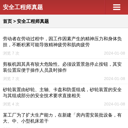
安全工程师真题
首页
>
安全工程师真题
劳动者在劳动过程中，因工作因素产生的精神压力和身体负
担，不断积累可能导致精神疲劳和肌肉疲劳
浏览 7 次
2024-01-08
剪板机因其具有较大危险性。必须设置景急停止按钮，其安
装位置应便于操作人员及时操作
浏览 7 次
2024-01-08
砂轮装置由砂轮、主轴、卡盘和防蛋组成，砂轮装置的安全
与其组成部分的安全技术要求直接相关
浏览 4 次
2024-01-08
某工厂为了扩大生产能カ，在新建「房内需安装批设备，有
大、中、小型机床若干