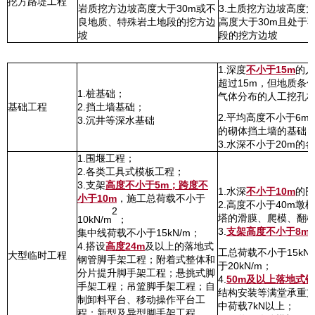
挖方路堤工程
岩质挖方边坡高度大于30m或不
3.土质挖方边坡高度
良地质、特殊岩土地段的挖方边
高度大于30m且处于
坡
段的挖方边坡
1.深度
不小于15m
的人
超过15m，但地质条
1.桩基础；
气体分布的人工挖孔
基础工程
2.挡土墙基础；
2.平均高度不小于6m
3.沉井等深水基础
的砌体挡土墙的基础
3.水深不小于20m的
1.围堰工程；
2.各类工具式模板工程；
3.支架
高度不小于5m；跨度不
1.水深
不小于10m
的围
小于10m
，施工总荷载不小于
2.高度不小于40m墩
2
塔的滑膜、爬模、翻
10kN/m
；
3.
支架高度不小于8m
集中线荷载不小于15kN/m；
4.搭设
高度24m
及以上的落地式
工总荷载不小于15kN/
大型临时工程
钢管脚手架工程；附着式整体和
于20kN/m；
分片提升脚手架工程；悬挑式脚
4.
50m及以上落地式
手架工程；吊篮脚手架工程；自
结构安装等满堂承重
制卸料平台、移动操作平台工
中荷载7kN以上；
程；新型及异型脚手架工程