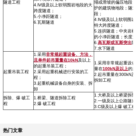
隧道工程
塌或滑坡的偏压地段
4.Ⅳ级及以上软弱围岩地段的大
护的建筑物地段；隧
跨度隧道；
段；
5.小净距隧道；
4.Ⅳ级及以上软弱围
6.瓦斯隧道
特大跨度隧道；
5.连拱隧道；中夹岩
的小净距隧道；长度大
6.
高瓦斯或瓦斯突出
隧
7.水下隧道
1.采用
非常规起重设备、方法，
且单件起吊重量在10kN
及以上
1.采用非常规起重设
的起重吊装工程；
量在
100kN及以上
的
起重吊装工程
2.采用起重机械进行安装的工
2.起吊重量在300k
程；
拆卸工程
3.起重机械设备自身的安装、拆
卸
1.大桥及以上桥梁拆
拆除、爆 破工
1.桥梁、隧道拆除工程
2.一级及以上公路隧
程
2.爆 破工程
3.C级及以上爆 破工
热门文章