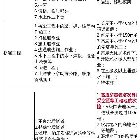
5.猫道、移动模架
5.挂篮；
6.便桥、临时码头；
7.水上作业平台
1.长度不小于40m
1.桥梁工程中的梁、拱、柱等构
箱梁吊装；
件施工；
2.跨度不小于150m
2.打桩船作业；
3.高度不小于40m的
3.施工船作业；
的索塔等施工；
4.边通航边施工作业；
桥涵工程
4.离岸无掩护条件下
5.水下工程中的水下焊接、混凝
5.开敞式水域大型预
土浇筑等；
业；
6.顶进工程；
6.在三级及以上通航
7.上跨或下穿既有公路、铁路、
水下施工；
管线施工
7.转体施工
1.
隧道穿越岩溶发育区
采空区等工程地质水
境
；Ⅴ级围岩连续长度
且连续长度超过100
程；
1.不良地质隧道；
2.软岩地区的高地应
2.特殊地质隧道；
土等地段；
3.浅埋、偏压及邻近建筑物等特
3.深埋小于1倍跨度
殊环境条件隧道；