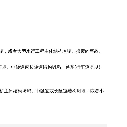
坍塌，或者大型水运工程主体结构垮塌、报废的事故。
垮塌、中隧道或长隧道结构坍塌、路基(行车道宽度)
大桥主体结构垮塌、中隧道或长隧道结构坍塌，或者小