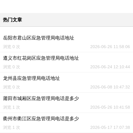
热门文章
岳阳市君山区应急管理局电话地址
浏览 0 次
2026-06-26 11:58:06
遵义市红花岗区应急管理局电话地址
浏览 0 次
2026-06-24 12:10:44
龙州县应急管理局电话地址
浏览 0 次
2026-06-08 10:47:32
莆田市城厢区应急管理局电话是多少
浏览 1 次
2026-05-26 10:41:58
衢州市衢江区应急管理局电话是多少
浏览 1 次
2026-05-17 17:07:38