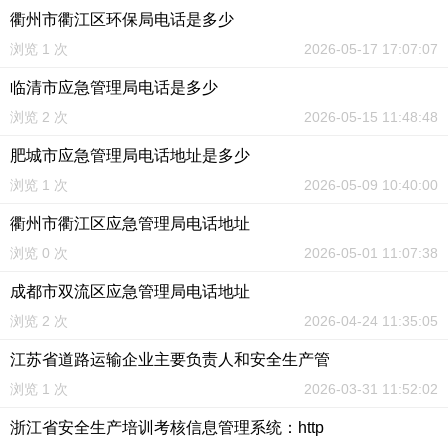
衢州市衢江区环保局电话是多少
浏览 1 次
2026-05-17 17:07:07
临清市应急管理局电话是多少
浏览 2 次
2026-05-15 11:48:48
肥城市应急管理局电话地址是多少
浏览 1 次
2026-05-09 10:40:00
衢州市衢江区应急管理局电话地址
浏览 0 次
2026-05-01 11:07:38
成都市双流区应急管理局电话地址
浏览 2 次
2026-04-24 11:35:05
江苏省道路运输企业主要负责人和安全生产管
浏览 1 次
2026-03-31 11:52:02
浙江省安全生产培训考核信息管理系统：http