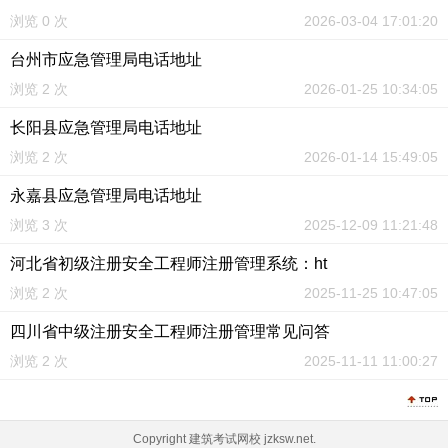
浏览 0 次
2026-03-04 17:01:20
台州市应急管理局电话地址
浏览 2 次
2026-01-25 10:34:05
长阳县应急管理局电话地址
浏览 2 次
2026-01-14 15:49:05
永嘉县应急管理局电话地址
浏览 3 次
2025-12-09 11:21:48
河北省初级注册安全工程师注册管理系统：ht
浏览 2 次
2025-11-25 10:47:05
四川省中级注册安全工程师注册管理常见问答
浏览 2 次
2025-11-11 11:00:27
Copyright 建筑考试网校 jzksw.net.